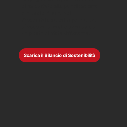
ci ha portato alla pubblicazione
di questo
Bilancio di
Sostenibilità
e ci ha permesso
di vedere la nostra azienda da
un punto di vista differente.”
Scarica il Bilancio di Sostenibilità