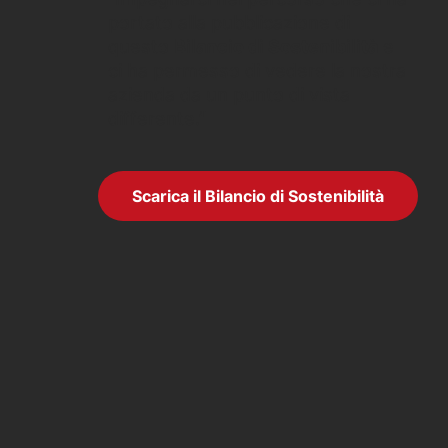
portato alla pubblicazione di
questo
Bilancio di Sostenibilità
e
ci ha permesso di vedere la nostra
azienda da un punto di vista
differente.”
Scarica il Bilancio di Sostenibilità