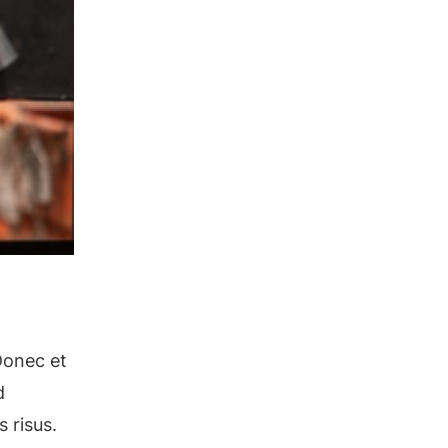
Donec et
d
s risus.