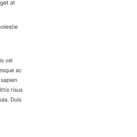
eget at
olestie
s vel
tesque ac
 sapien
tis risus
ula. Duis