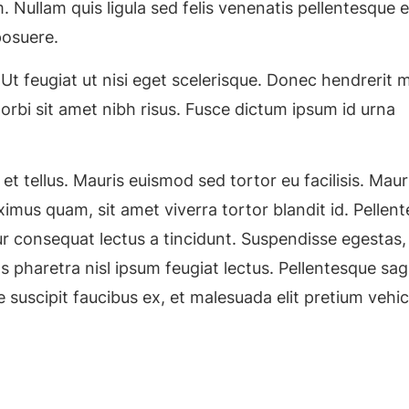
m. Nullam quis ligula sed felis venenatis pellentesque 
posuere.
 feugiat ut nisi eget scelerisque. Donec hendrerit m
Morbi sit amet nibh risus. Fusce dictum ipsum id urna
t tellus. Mauris euismod sed tortor eu facilisis. Mauri
imus quam, sit amet viverra tortor blandit id. Pellen
tur consequat lectus a tincidunt. Suspendisse egestas,
 pharetra nisl ipsum feugiat lectus. Pellentesque sagit
suscipit faucibus ex, et malesuada elit pretium vehic