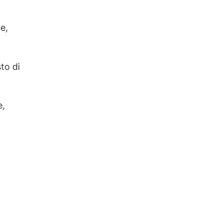
e,
to di
e,