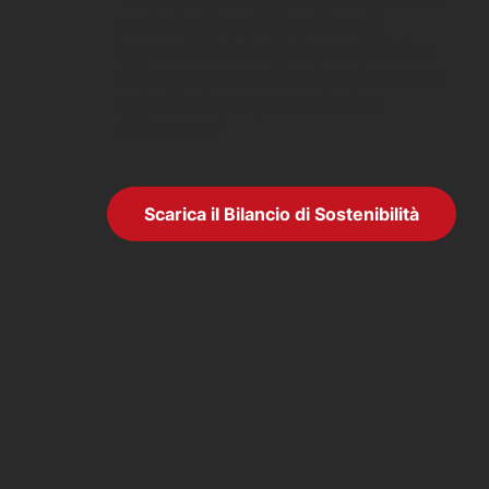
portato alla pubblicazione di
questo
Bilancio di Sostenibilità
e
ci ha permesso di vedere la nostra
azienda da un punto di vista
differente.”
Scarica il Bilancio di Sostenibilità