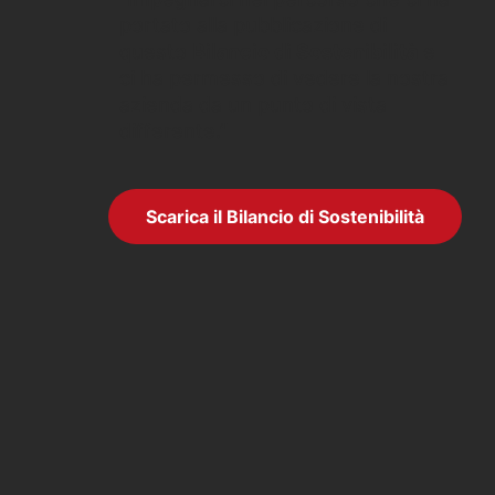
portato alla pubblicazione di
questo
Bilancio di Sostenibilità
e
ci ha permesso di vedere la nostra
azienda da un punto di vista
differente.”
Scarica il Bilancio di Sostenibilità