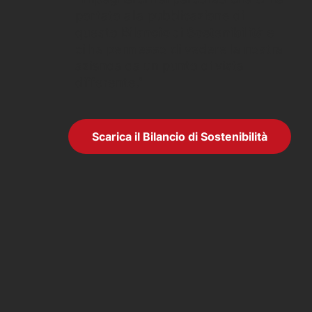
portato alla pubblicazione di
questo
Bilancio di Sostenibilità
e
ci ha permesso di vedere la nostra
azienda da un punto di vista
differente.”
Scarica il Bilancio di Sostenibilità