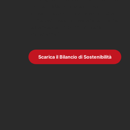
portato alla pubblicazione di
questo
Bilancio di Sostenibilità
e
ci ha permesso di vedere la nostra
azienda da un punto di vista
differente.”
Scarica il Bilancio di Sostenibilità