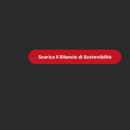
portato alla pubblicazione di
questo
Bilancio di Sostenibilità
e
ci ha permesso di vedere la nostra
azienda da un punto di vista
differente.”
Scarica il Bilancio di Sostenibilità