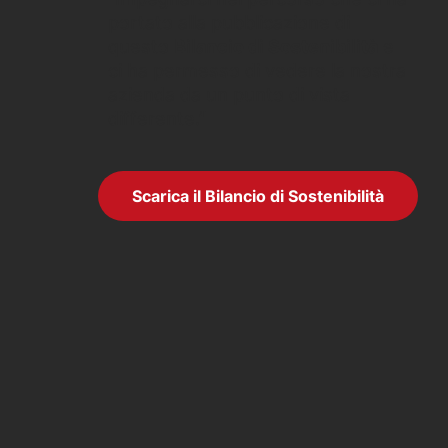
portato alla pubblicazione di
questo
Bilancio di Sostenibilità
e
ci ha permesso di vedere la nostra
azienda da un punto di vista
differente.”
Scarica il Bilancio di Sostenibilità