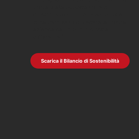
portato alla pubblicazione di
questo
Bilancio di Sostenibilità
e
ci ha permesso di vedere la nostra
azienda da un punto di vista
differente.”
Scarica il Bilancio di Sostenibilità